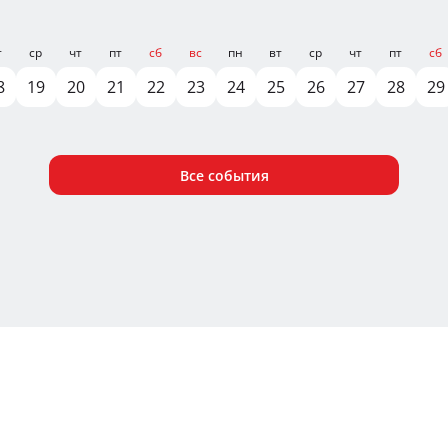
т
ср
чт
пт
сб
вс
пн
вт
ср
чт
пт
сб
8
19
20
21
22
23
24
25
26
27
28
29
Все события