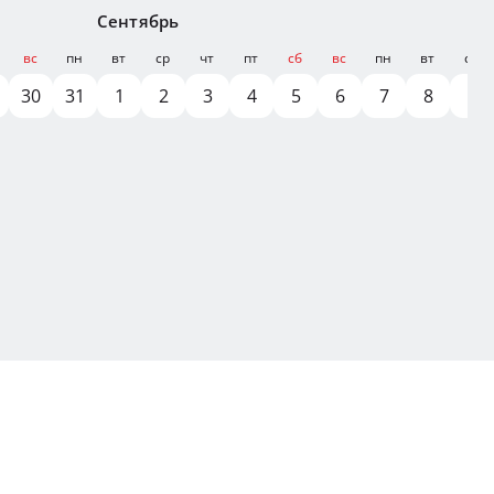
Сентябрь
вс
пн
вт
ср
чт
пт
сб
вс
пн
вт
ср
30
31
1
2
3
4
5
6
7
8
9