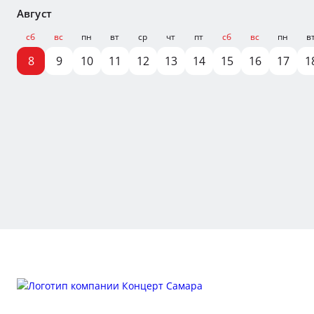
Август
сб
вс
пн
вт
ср
чт
пт
сб
вс
пн
в
8
9
10
11
12
13
14
15
16
17
1